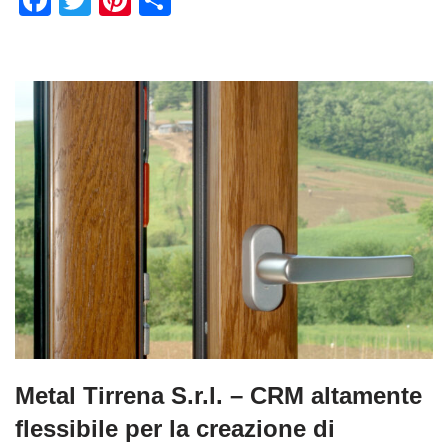
a
wi
nt
o
c
tt
er
n
e
er
e
di
b
st
vi
o
di
o
k
Metal Tirrena S.r.l. – CRM altamente
flessibile per la creazione di