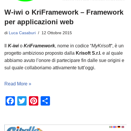
k
W-iwi o KriFramework – Framework
per applicazioni web
di
Luca Casaburi
12 Ottobre 2015
Il
K-iwi
o
KriFramework
, nome in codice “
MyKrisoft
“, è un
progetto ambizioso proposto dalla
Krisoft S.r.l.
e al quale
abbiamo avuto l’onore di partecipare fin dalle sue origini e
sul quale collaboriamo attivamente tutt’oggi.
Read More »
F
T
Pi
C
a
wi
nt
o
c
tt
er
n
e
er
e
di