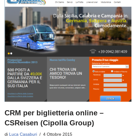
b
st
vi
o
di
o
k
CRM per biglietteria online –
CSReisen (Cipolla Group)
di
Luca Casaburi
4 Ottobre 2015