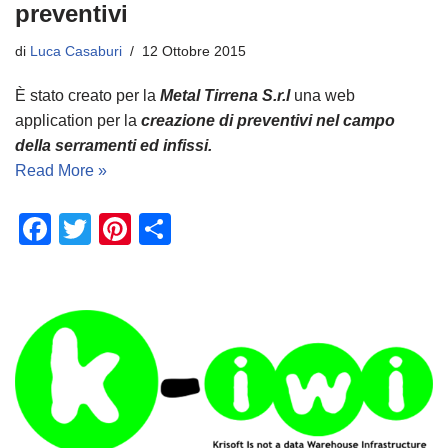
preventivi
di
Luca Casaburi
12 Ottobre 2015
È stato creato per la
Metal Tirrena S.r.l
una web
application per la
creazione di preventivi nel campo
della serramenti ed infissi.
Read More »
F
T
Pi
C
a
wi
nt
o
c
tt
er
n
e
er
e
di
b
st
vi
o
di
o