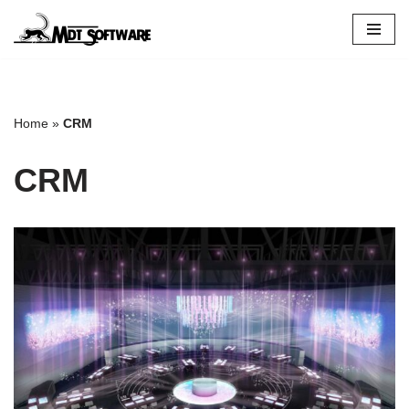
Vai
al
contenuto
Home
»
CRM
CRM