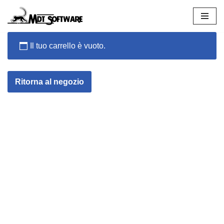
Vai
al
Il tuo carrello è vuoto.
contenuto
Ritorna al negozio