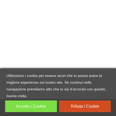
Utilizziamo i cookie per essere sicuri che tu possa avere la
migliore esperienza sul nostro sito. Se continui nella
navigazione prendiamo atto che tu sia d'accordo con questo,
buona visita.
Copyright
MDT Software S.r.l.s
© 2019 | Powered by
MDT
Accetto i Cookie
Rifiuta i Cookie
Software