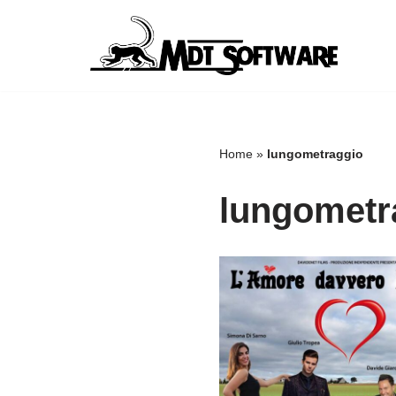
Vai
al
contenuto
Home
»
lungometraggio
lungometr