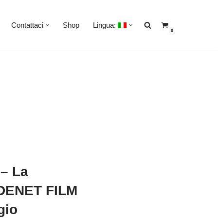
Contattaci
Shop
Lingua:
0
 – La
IDENET FILM
gio