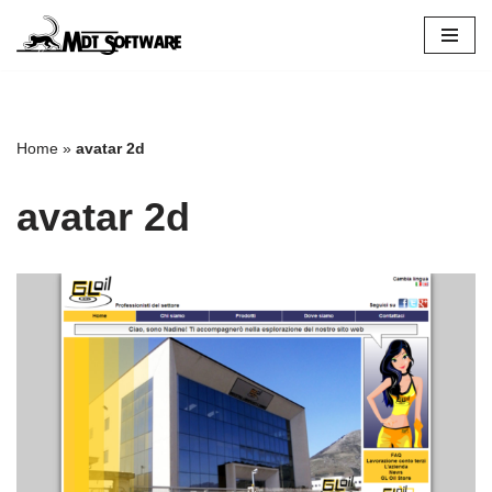
Vai
al
contenuto
Home
»
avatar 2d
avatar 2d