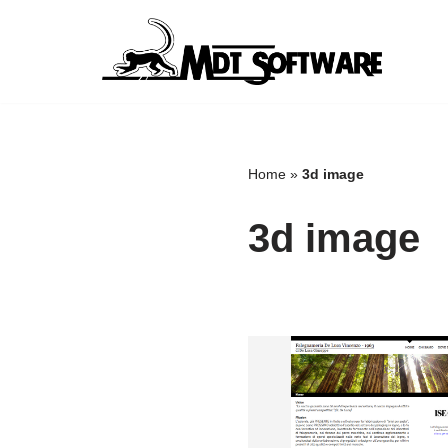
Vai
al
contenuto
Home
»
3d image
3d image