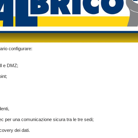
ario configurare:
all e DMZ;
int;
enti,
c per una comunicazione sicura tra le tre sedi;
overy dei dati.