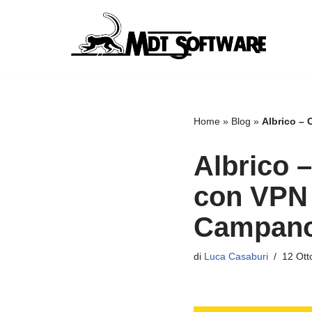
Vai
al
contenuto
Home
»
Blog
»
Albrico – 
Albrico –
con VPN t
Campan
di
Luca Casaburi
12 Ott