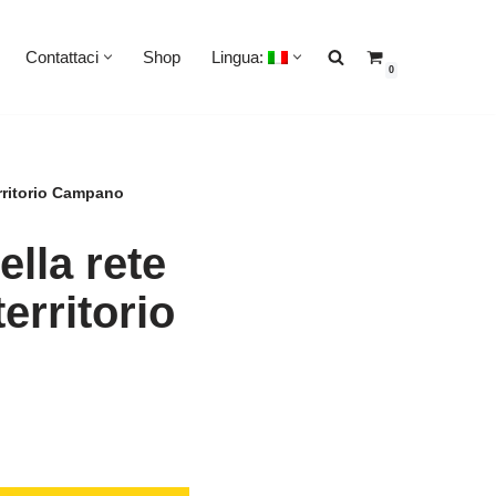
Contattaci
Shop
Lingua:
0
erritorio Campano
ella rete
erritorio